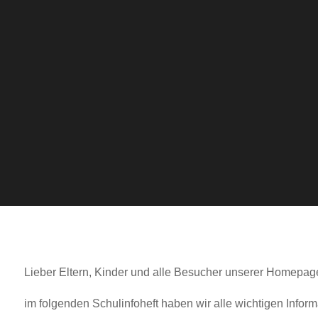
Lieber Eltern, Kinder und alle Besucher unserer Homepag
im folgenden Schulinfoheft haben wir alle wichtigen Inf