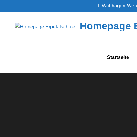
Skip
Wolfhagen-Wen
to
content
Homepage E
Startseite