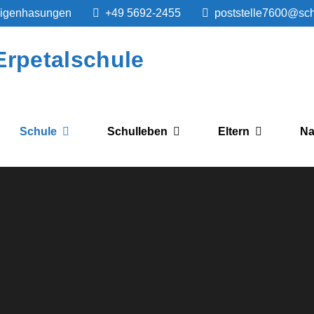
igenhasungen
+49 5692-2455
poststelle7600@sc
rpetalschule
Schule
Schulleben
Eltern
Na