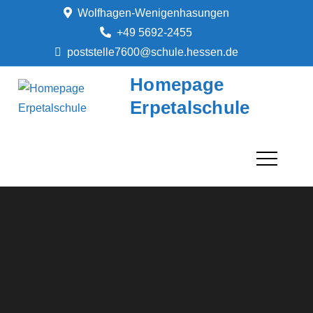
Skip
Wolfhagen-Wenigenhasungen
to
+49 5692-2455
content
poststelle7600@schule.hessen.de
Homepage
Erpetalschule